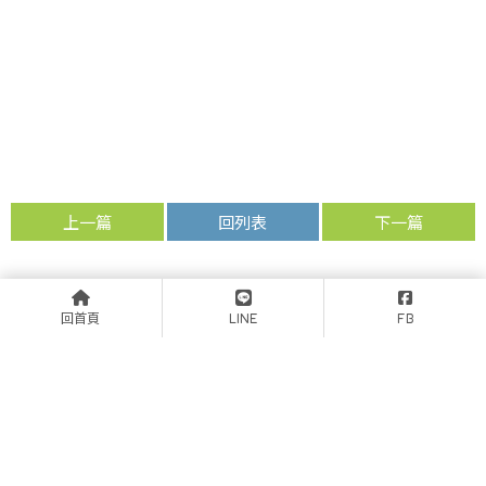
上一篇
回列表
下一篇
回首頁
LINE
FB
如何選擇寵物殯葬業者｜嘉義寵
寵物殯葬服務完整指南｜嘉義寵
物禮儀/嘉義寵物禮儀推薦/嘉義
物禮儀/嘉義寵物禮儀推薦/嘉義